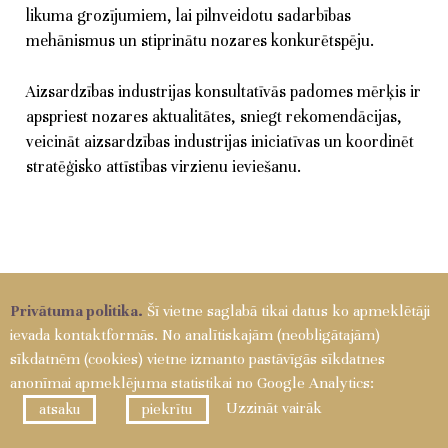
likuma grozījumiem, lai pilnveidotu sadarbības
mehānismus un stiprinātu nozares konkurētspēju.
Aizsardzības industrijas konsultatīvās padomes mērķis ir
apspriest nozares aktualitātes, sniegt rekomendācijas,
veicināt aizsardzības industrijas iniciatīvas un koordinēt
stratēģisko attīstības virzienu ieviešanu.
Privātuma politika.
Šī vietne saglabā tikai datus ko apmeklētāji
ievada kontaktformās. No analītiskajām (neobligātajām)
sīkdatnēm (cookies) vietne izmanto pastāvīgās sīkdatnes
anonīmai apmeklējuma statistikai no Google Analytics:
Uzzināt vairāk
atsaku
piekrītu