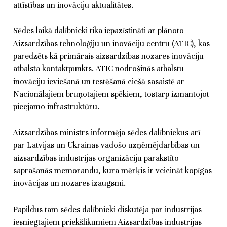
attīstības un inovāciju aktualitātes.
Sēdes laikā dalībnieki tika iepazīstināti ar plānoto
Aizsardzības tehnoloģiju un inovāciju centru (ATIC), kas
paredzēts kā primārais aizsardzības nozares inovāciju
atbalsta kontaktpunkts. ATIC nodrošinās atbalstu
inovāciju ieviešanā un testēšanā ciešā sasaistē ar
Nacionālajiem bruņotajiem spēkiem, tostarp izmantojot
pieejamo infrastruktūru.
Aizsardzības ministrs informēja sēdes dalībniekus arī
par Latvijas un Ukrainas vadošo uzņēmējdarbības un
aizsardzības industrijas organizāciju parakstīto
saprašanās memorandu, kura mērķis ir veicināt kopīgas
inovācijas un nozares izaugsmi.
Papildus tam sēdes dalībnieki diskutēja par industrijas
iesniegtajiem priekšlikumiem Aizsardzības industrijas