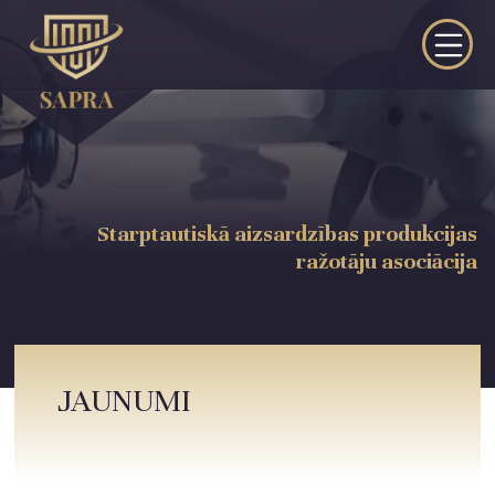
Starptautiskā aizsardzības produkcijas
ražotāju asociācija
JAUNUMI