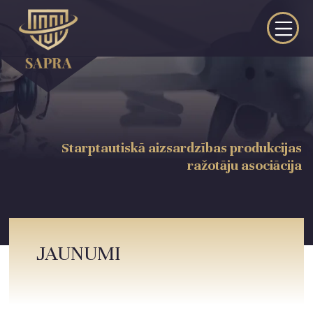
Starptautiskā aizsardzības produkcijas
ražotāju asociācija
JAUNUMI