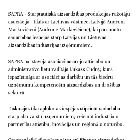
SAPRA - Starptautiskā aizsardzības produkcijas ražotāju
asociācija - tikās ar Lietuvas vēstnieci Latvijā Audroni
Markevičieni (Audronė Markevičienė), lai pārrunātu
sadarbības iespējas starp Latvijas un Lietuvas
aizsardzības industrijas uzņēmumiem.
SAPRA pārstāvēja asociācijas ārējo attiecību un
administratīvo lietu vadītājs Lukasz Cudny, kurš
iepazīstināja ar asociācijas darbību un tās biedru
uzņēmumu kompetencēm aizsardzības un drošības
sektorā.
Diskusijās tika aplūkotas iespējas stiprināt sadarbību
starp abu valstu uzņēmumiem, veicinot industriālo
partnerību attīstību, inovācijas un reģionālo noturību.