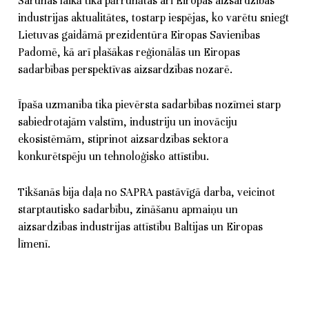
Sarunas laikā tika pārrunātas arī Eiropas aizsardzības
industrijas aktualitātes, tostarp iespējas, ko varētu sniegt
Lietuvas gaidāmā prezidentūra Eiropas Savienības
Padomē, kā arī plašākas reģionālās un Eiropas
sadarbības perspektīvas aizsardzības nozarē.
Īpaša uzmanība tika pievērsta sadarbības nozīmei starp
sabiedrotajām valstīm, industriju un inovāciju
ekosistēmām, stiprinot aizsardzības sektora
konkurētspēju un tehnoloģisko attīstību.
Tikšanās bija daļa no SAPRA pastāvīgā darba, veicinot
starptautisko sadarbību, zināšanu apmaiņu un
aizsardzības industrijas attīstību Baltijas un Eiropas
līmenī.