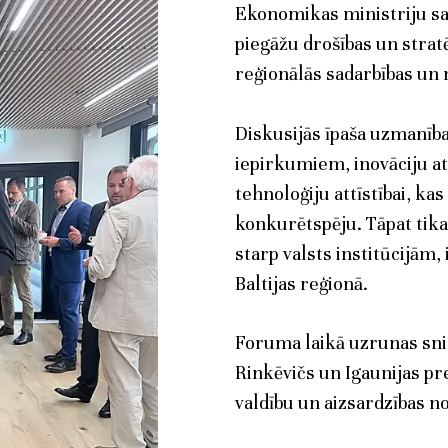
Ekonomikas ministriju s
piegāžu drošības un strat
reģionālās sadarbības un 
Diskusijās īpaša uzmanība
iepirkumiem, inovāciju att
tehnoloģiju attīstībai, ka
konkurētspēju. Tāpat tik
starp valsts institūcijām
Baltijas reģionā.
Foruma laikā uzrunas sni
Rinkēvičs un Igaunijas pre
valdību un aizsardzības no