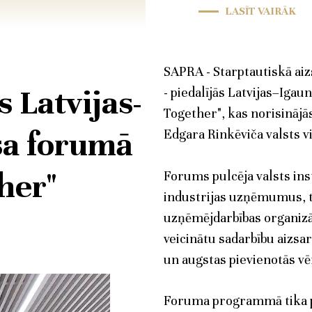
LASĪT VAIRĀK
SAPRA - Starptautiskā aiz
 Latvijas-
- piedalījās Latvijas–Iga
Together", kas norisinājās
sa forumā
Edgara Rinkēviča valsts vi
her"
Forums pulcēja valsts inst
industrijas uzņēmumus, t
uzņēmējdarbības organizāci
veicinātu sadarbību aizsar
un augstas pievienotās vēr
Foruma programmā tika pa