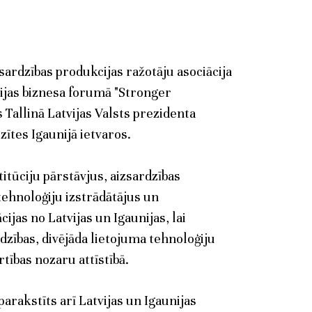
sardzības produkcijas ražotāju asociācija
unijas biznesa forumā "Stronger
 Tallinā Latvijas Valsts prezidenta
zītes Igaunijā ietvaros.
itūciju pārstāvjus, aizsardzības
ehnoloģiju izstrādātājus un
jas no Latvijas un Igaunijas, lai
dzības, divējāda lietojuma tehnoloģiju
tības nozaru attīstībā.
rakstīts arī Latvijas un Igaunijas