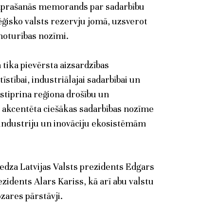
aprašanās memorands par sadarbību
ēģisko valsts rezervju jomā, uzsverot
noturības nozīmi.
 tika pievērsta aizsardzības
īstībai, industriālajai sadarbībai un
s stiprina reģiona drošību un
a akcentēta ciešākas sadarbības nozīme
, industriju un inovāciju ekosistēmām
edza Latvijas Valsts prezidents Edgars
zidents Alars Kariss, kā arī abu valstu
zares pārstāvji.