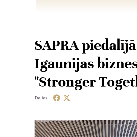
SAPRA piedalījās
Igaunijas bizne
"Stronger Toget
Dalies