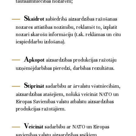
tautsaimniecības nozarēm;
s
kaidrot
sabiedrībā aizsardzības ražošanas
nozares attīstības nozīmību, reklamēt to, izplatīt
nozari skarošu informāciju (t.sk. reklāmas un citu
iespieddarbu izdošana).
a
pkopot
aizsardzības produkcijas ražotāju
uzņēmējdarbības pieredzi, darbības rezultātus.
s
tiprināt
sadarbību ar ārvalstu vēstniecībām,
aizsardzības atašejiem, nolūkā veicināt NATO un
Eiropas Savienības valstu atbalstu aizsardzības
produkcijas ražotājiem.
v
eicināt
sadarbību ar NATO un Eiropas
savienības valstu aizsardzības spēkiem.