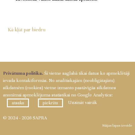
Kā kļūt par biedru
Privātuma politika.
Šī vietne saglabā tikai datus ko apmeklētāji
ievada kontaktformās. No analītiskajām (neobligātajām)
sīkdatnēm (cookies) vietne izmanto pastāvīgās sīkdatnes
anonīmai apmeklējuma statistikai no Google Analytics:
Uzzināt vairāk
atsaku
piekrītu
© 2024 - 2026 SAPRA
Mājas lapas izveide