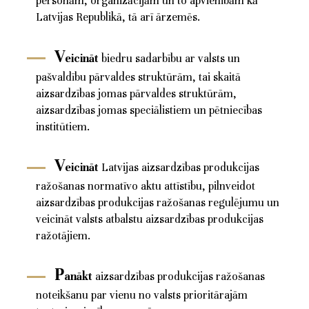
personām, organizācijām un to apvienībām kā
Latvijas Republikā, tā arī ārzemēs.
V
eicināt
biedru sadarbību ar valsts un
pašvaldību pārvaldes struktūrām, tai skaitā
aizsardzības jomas pārvaldes struktūrām,
aizsardzības jomas speciālistiem un pētniecības
institūtiem.
V
eicināt
Latvijas aizsardzības produkcijas
ražošanas normatīvo aktu attīstību, pilnveidot
aizsardzības produkcijas ražošanas regulējumu un
veicināt valsts atbalstu aizsardzības produkcijas
ražotājiem.
p
anākt
aizsardzības produkcijas ražošanas
noteikšanu par vienu no valsts prioritārajām