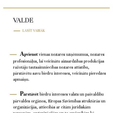
VALDE
LASĪT VAIRĀK
A
pvienot
vienas nozares uzņēmumus, nozares
profesionāļus, lai veicinātu aizsardzības produkcijas
ražotāju tautsaimniecības nozares attīstību,
pārstāvētu savu biedru intereses, veicinātu pieredzes
apmaiņu.
P
ārstāvēt
biedru intereses valsts un pašvaldību
pārvaldes orgānos, Eiropas Savienības struktūrās un
organizācijās, attiecībās ar citām juridiskām