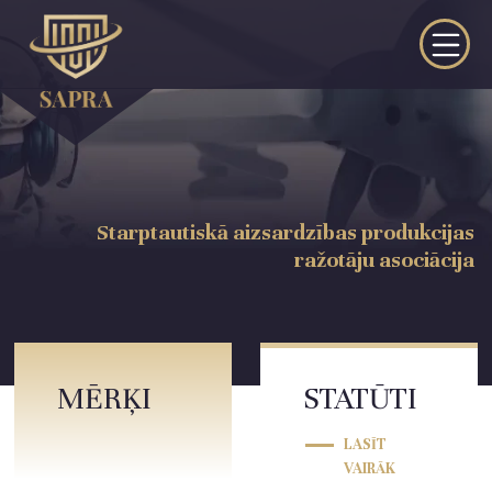
Starptautiskā aizsardzības produkcijas
ražotāju asociācija
MĒRĶI
STATŪTI
LASĪT
VAIRĀK